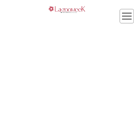
タグ：しっとり髪
[%article_list_start%]
[%list_start%]
[!% if (image.url!="") { %]
[!% } %]
[%list_end%]
[%title%]
[%lead%]
[%article_short_50%]
[%tags%]
[%category%]
[%navi-pagenation%]