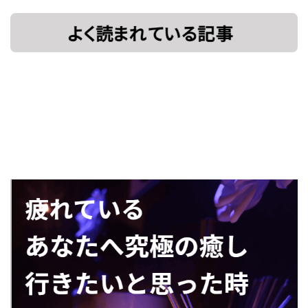
[!% if
[%title%]
(image.url!="")
{ %]
[!% } %]