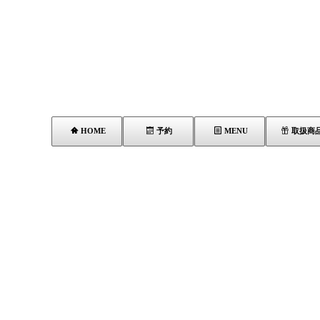
HOME
予約
MENU
取扱商
タグ：エイジング毛対応
[!% if (image.url!="") { %]
[!% } %]
[%list_end%]
[%title%]
[%lead%]
[%article_short_50%]