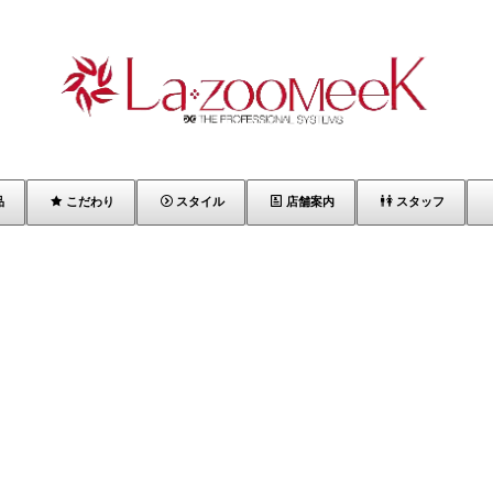
品
こだわり
スタイル
店舗案内
スタッフ
[%article_list_start%]
[%list_start%]