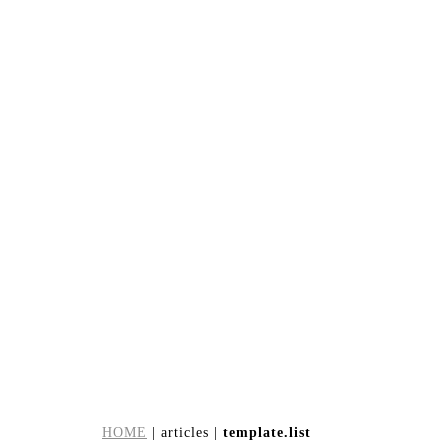
[%tags%]
[%category%]
[%navi-pagenation%]
HOME
| articles |
template.list