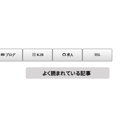
ブログ
K2B
求人
TEL
[!% if
[%title%]
(image.url!="")
{ %]
[!% } %]