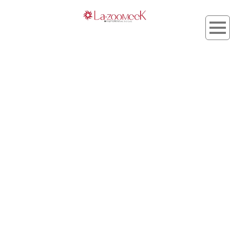
タグ：ナチュモテ 褒められ髪
[%article_list_start%]
[%list_start%]
[!% if (image.url!="") { %]
[!% } %]
[%list_end%]
[%title%]
[%lead%]
[%article_short_50%]
[%tags%]
[%category%]
[%navi-pagenation%]