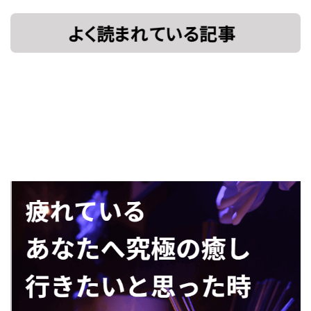
[!% if
[%title%]
(image.url!="")
{ %]
[!% } %]