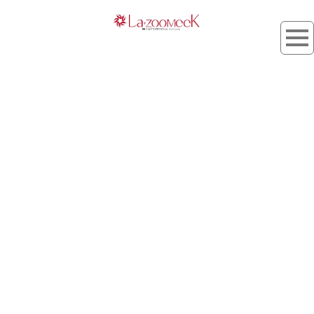
タグ：バイオレットアッシュ
[%article_list_start%]
[%list_start%]
[!% if (image.url!="") { %]
[!% } %]
[%list_end%]
[%title%]
[%lead%]
[%article_short_50%]
[%tags%]
[%category%]
[%navi-pagenation%]