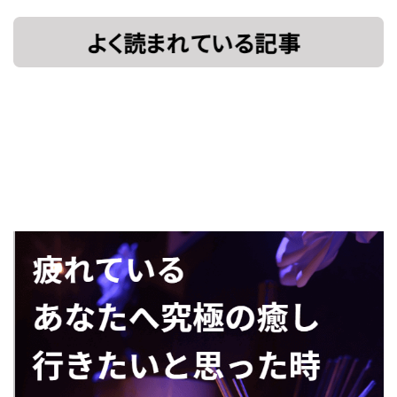
[!% if
[%title%]
(image.url!="")
{ %]
[!% } %]