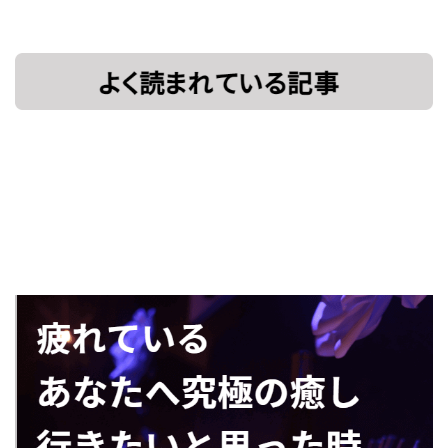
[!% if
[%title%]
(image.url!="")
{ %]
[!% } %]