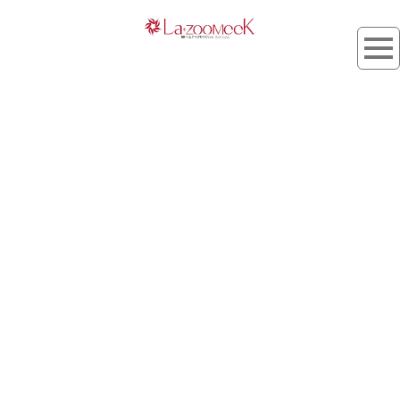
タグ：ヒューミディティブロッキングオイル
120mL
[%article_list_start%]
[%list_start%]
[!% if (image.url!="") { %]
[!% } %]
[%list_end%]
[%title%]
[%lead%]
[%article_short_50%]
[%tags%]
[%category%]
[%navi-pagenation%]