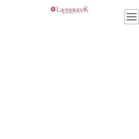
タグ：ブラウンカラー
[%article_list_start%]
[%list_start%]
[!% if (image.url!="") { %]
[!% } %]
[%list_end%]
[%title%]
[%lead%]
[%article_short_50%]
[%tags%]
[%category%]
[%navi-pagenation%]