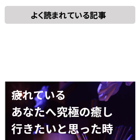
[!% if
[%title%]
(image.url!="")
{ %]
[!% } %]