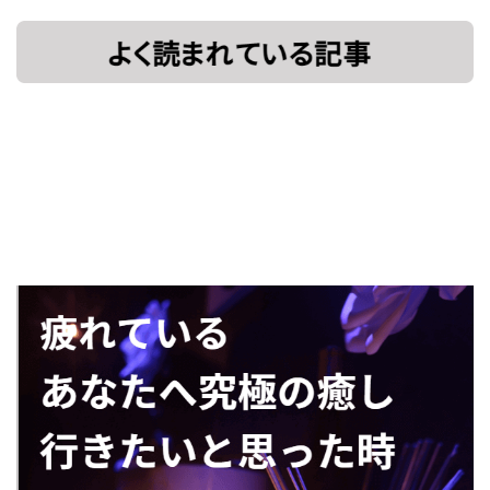
[!% if
[%title%]
(image.url!="")
{ %]
[!% } %]