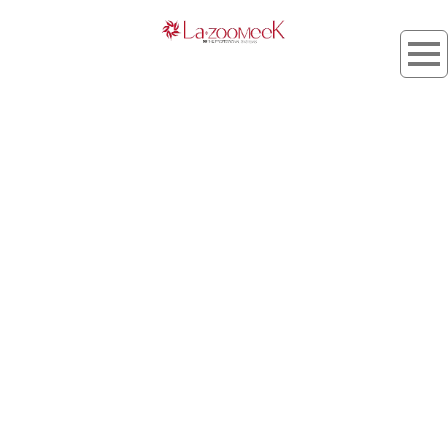
タグ：ブログ
[%article_list_start%]
[%list_start%]
[!% if (image.url!="") { %]
[!% } %]
[%list_end%]
[%title%]
[%lead%]
[%article_short_50%]
[%tags%]
[%category%]
[%navi-pagenation%]