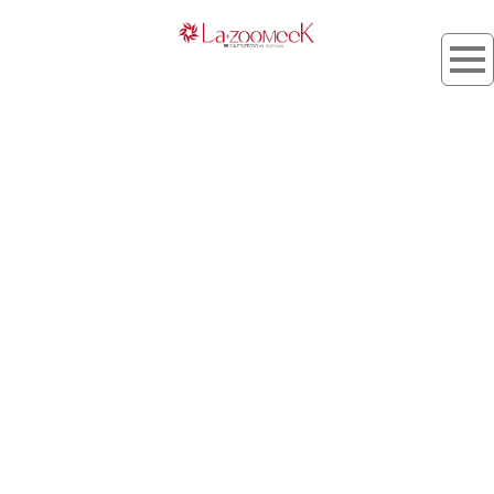
タグ：リストラティブ
[%article_list_start%]
[%list_start%]
[!% if (image.url!="") { %]
[!% } %]
[%list_end%]
[%title%]
[%lead%]
[%article_short_50%]
[%tags%]
[%category%]
[%navi-pagenation%]