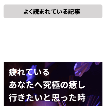
[!% if
[%title%]
(image.url!="")
{ %]
[!% } %]