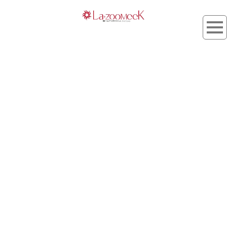
タグ：束感バング
[%article_list_start%]
[%list_start%]
[!% if (image.url!="") { %]
[!% } %]
[%list_end%]
[%title%]
[%lead%]
[%article_short_50%]
[%tags%]
[%category%]
[%navi-pagenation%]