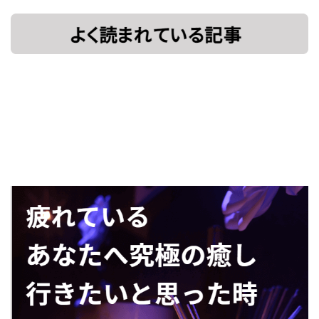
[!% if
[%title%]
(image.url!="")
{ %]
[!% } %]