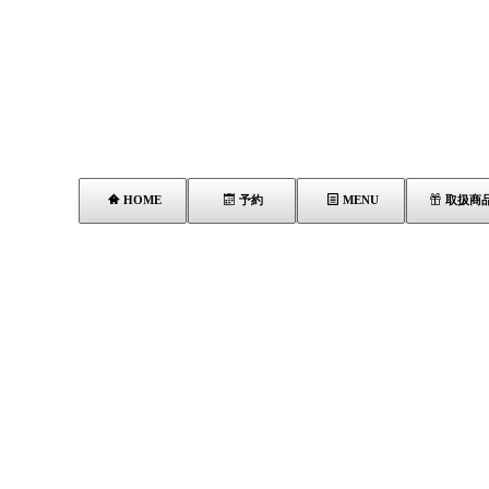
HOME
予約
MENU
取扱商
タグ：炭酸コスメ
[!% if (image.url!="") { %]
[!% } %]
[%list_end%]
[%title%]
[%lead%]
[%article_short_50%]