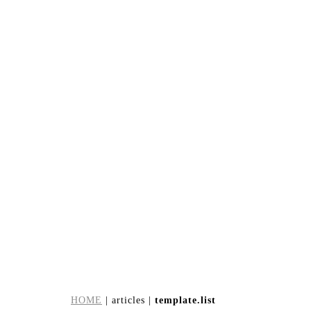
[%tags%]
[%category%]
[%navi-pagenation%]
HOME
| articles |
template.list