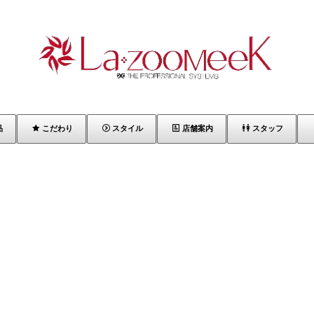
品
こだわり
スタイル
店舗案内
スタッフ
[%article_list_start%]
[%list_start%]