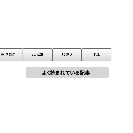
ブログ
K2B
求人
TEL
[!% if
[%title%]
(image.url!="")
{ %]
[!% } %]