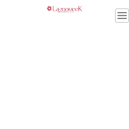
タグ：肌印象
[%article_list_start%]
[%list_start%]
[!% if (image.url!="") { %]
[!% } %]
[%list_end%]
[%title%]
[%lead%]
[%article_short_50%]
[%tags%]
[%category%]
[%navi-pagenation%]