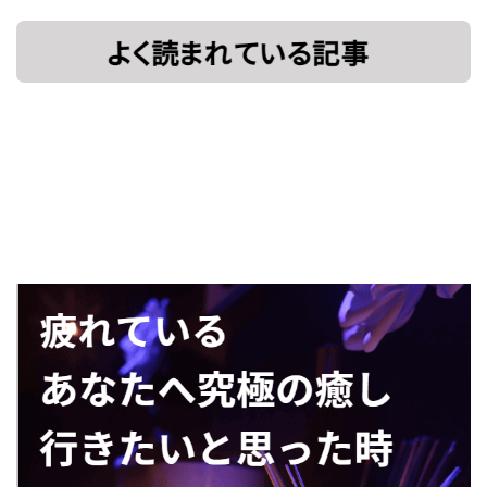
[!% if
[%title%]
(image.url!="")
{ %]
[!% } %]