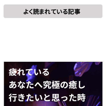
[!% if
[%title%]
(image.url!="")
{ %]
[!% } %]