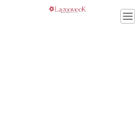
タグ：自分自身
[%article_list_start%]
[%list_start%]
[!% if (image.url!="") { %]
[!% } %]
[%list_end%]
[%title%]
[%lead%]
[%article_short_50%]
[%tags%]
[%category%]
[%navi-pagenation%]