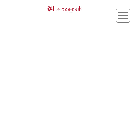
タグ：色調を表現
[%article_list_start%]
[%list_start%]
[!% if (image.url!="") { %]
[!% } %]
[%list_end%]
[%title%]
[%lead%]
[%article_short_50%]
[%tags%]
[%category%]
[%navi-pagenation%]