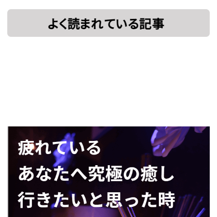
[!% if
[%title%]
(image.url!="")
{ %]
[!% } %]