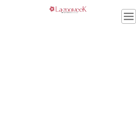
タグ：雨の日
[%article_list_start%]
[%list_start%]
[!% if (image.url!="") { %]
[!% } %]
[%list_end%]
[%title%]
[%lead%]
[%article_short_50%]
[%tags%]
[%category%]
[%navi-pagenation%]