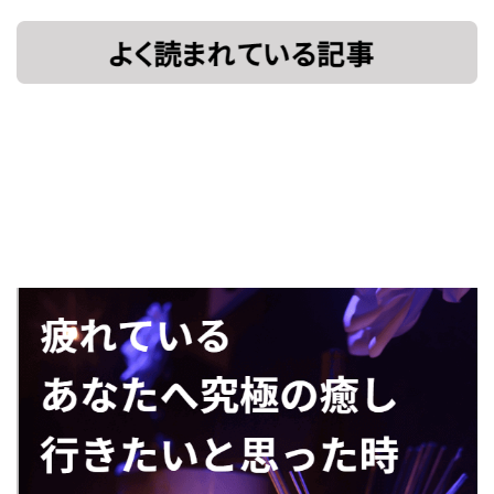
[!% if
[%title%]
(image.url!="")
{ %]
[!% } %]