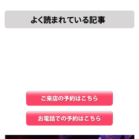
[!% if
[%title%]
(image.url!="")
{ %]
[!% } %]