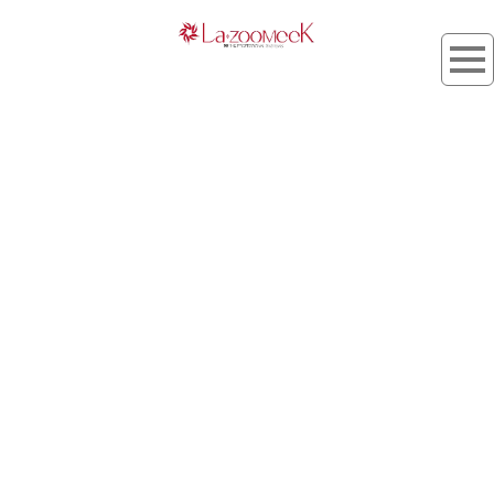
[%list_start%]
[%list_end%]
[%category%]
[%title%]