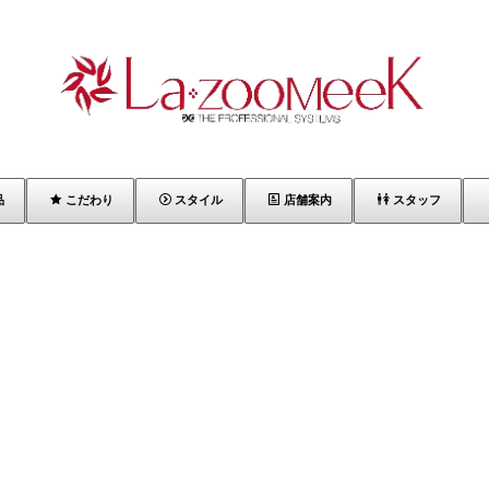
品
こだわり
スタイル
店舗案内
スタッフ
[%list_start%]