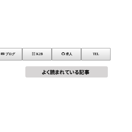
ブログ
K2B
求人
TEL
[!% if
[%title%]
(image.url!="")
{ %]
[!% } %]