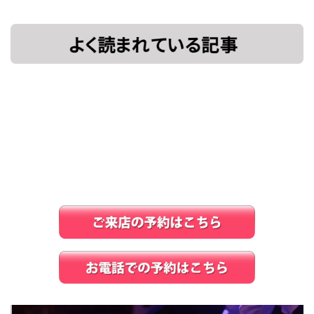
[!% if
[%title%]
(image.url!="")
{ %]
[!% } %]