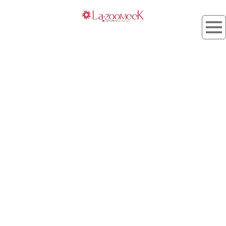
[%list_start%]
[%list_end%]
[%category%]
[%title%]