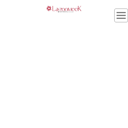
タグ：ONYX BLACK
[%article_list_start%]
[%list_start%]
[!% if (image.url!="") { %]
[!% } %]
[%list_end%]
[%title%]
[%lead%]
[%article_short_50%]
[%tags%]
[%category%]
[%navi-pagenation%]