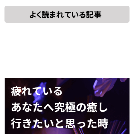
[!% if
[%title%]
(image.url!="")
{ %]
[!% } %]