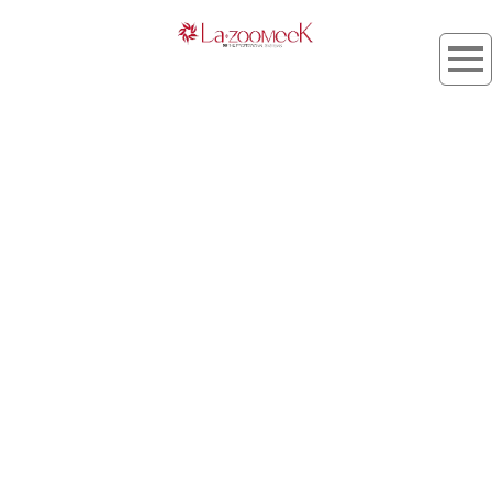
タグ：PCAメソール
[%article_list_start%]
[%list_start%]
[!% if (image.url!="") { %]
[!% } %]
[%list_end%]
[%title%]
[%lead%]
[%article_short_50%]
[%tags%]
[%category%]
[%navi-pagenation%]