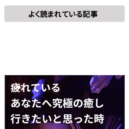
[!% if
[%title%]
(image.url!="")
{ %]
[!% } %]