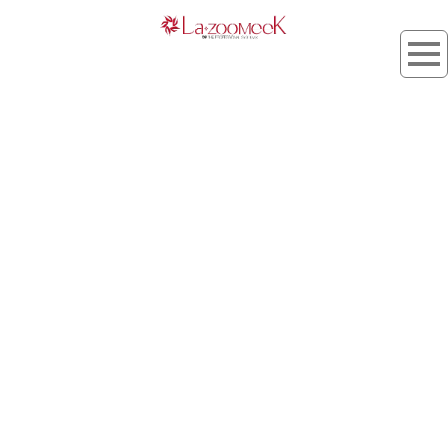
お客様の髪の癖やうねり
[%article_list_start%]
[!% if (image.url!="") { %]
[!% } %]
[%title%]
[%lead%]
[%article_short_77%]
[%category%]
[%tags%]
[%navi-pagenation%]
HOME
| kojyo_blog |
template.list