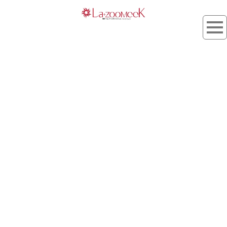
ダメージケア
[%article_list_start%]
[!% if (image.url!="") { %]
[!% } %]
[%title%]
[%lead%]
[%article_short_77%]
[%category%]
[%tags%]
[%navi-pagenation%]
HOME
| kojyo_blog |
template.list