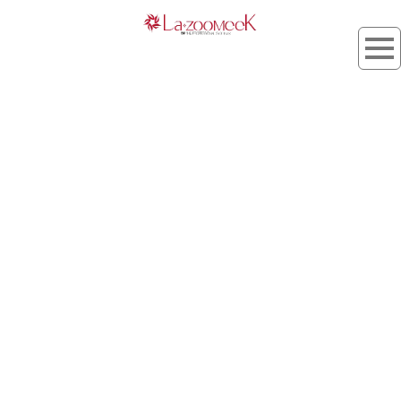
パサつきの要因
[%article_list_start%]
[!% if (image.url!="") { %]
[!% } %]
[%title%]
[%lead%]
[%article_short_77%]
[%category%]
[%tags%]
[%navi-pagenation%]
HOME
| kojyo_blog |
template.list