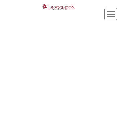
乳液シャンプー
[%article_list_start%]
[!% if (image.url!="") { %]
[!% } %]
[%title%]
[%lead%]
[%article_short_77%]
[%category%]
[%tags%]
[%navi-pagenation%]
HOME
| kojyo_blog |
template.list