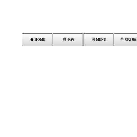
HOME
予約
MENU
取扱商
指通り改善
[%title%]
[%article_list_start%]
[!% if (image.url!="") { %]
[%lead%]
[!% } %]
[%article_sho