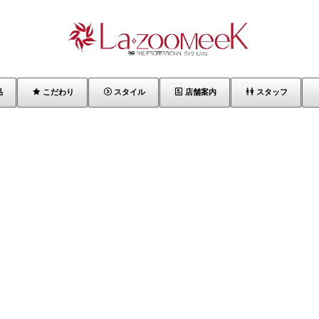
品
こだわり
スタイル
店舗案内
スタッフ
rt_77%]
[%category%]
[%tags%]