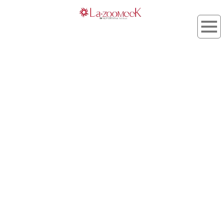
期待
[%article_list_start%]
[!% if (image.url!="") { %]
[!% } %]
[%title%]
[%lead%]
[%article_short_77%]
[%category%]
[%tags%]
[%navi-pagenation%]
HOME
| kojyo_blog |
template.list