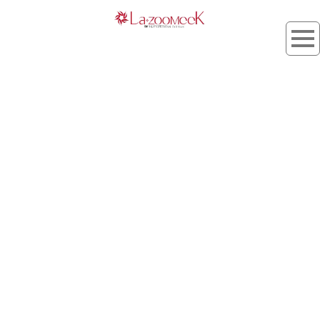
髪のパサつき
[%article_list_start%]
[!% if (image.url!="") { %]
[!% } %]
[%title%]
[%lead%]
[%article_short_77%]
[%category%]
[%tags%]
[%navi-pagenation%]
HOME
| kojyo_blog |
template.list