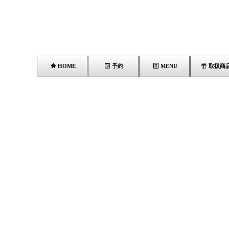
HOME
予約
MENU
取扱商
[%title%]
[%lead%]
[%list_start%]